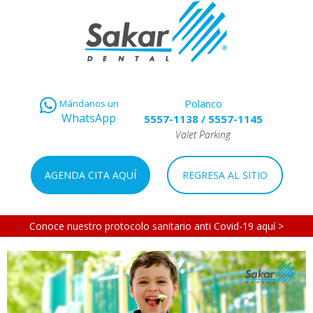
Polanco
Mándanos un
WhatsApp
5557-1138
/
5557-1145
Valet Parking
AGENDA CITA AQUÍ
REGRESA AL SITIO
Conoce nuestro protocolo sanitario anti Covid-19 aquí >