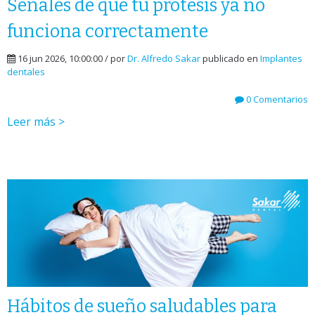
Señales de que tu prótesis ya no
funciona correctamente
16 jun 2026, 10:00:00 / por
Dr. Alfredo Sakar
publicado en
Implantes
dentales
0 Comentarios
Leer más >
Hábitos de sueño saludables para