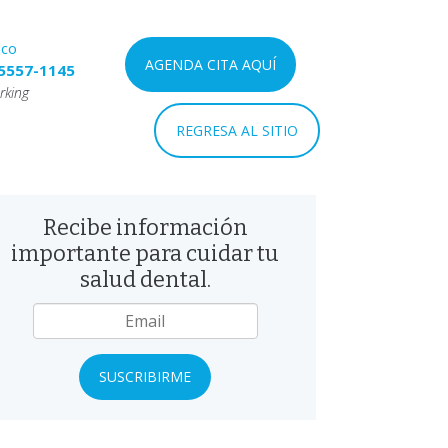
nco
AGENDA CITA AQUÍ
5557-1145
rking
REGRESA AL SITIO
Recibe información
importante para cuidar tu
salud dental.
mail
*