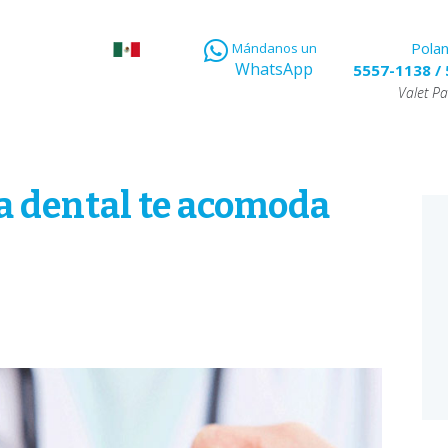
Pola
Mándanos un
WhatsApp
5557-1138
/
Valet Pa
a dental te acomoda
E