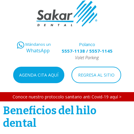
Polanco
Mándanos un
WhatsApp
5557-1138
/
5557-1145
Valet Parking
AGENDA CITA AQUÍ
REGRESA AL SITIO
Conoce nuestro protocolo sanitario anti Covid-19 aquí >
Beneficios del hilo
dental