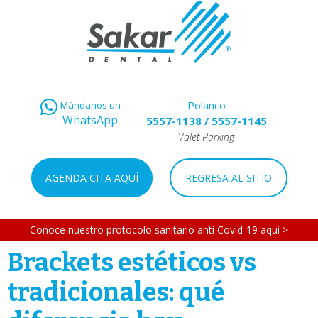
Polanco
Mándanos un
WhatsApp
5557-1138
/
5557-1145
Valet Parking
AGENDA CITA AQUÍ
REGRESA AL SITIO
Conoce nuestro protocolo sanitario anti Covid-19 aquí >
Brackets estéticos vs
tradicionales: qué