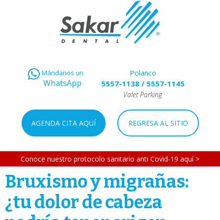
Polanco
Mándanos un
WhatsApp
5557-1138
/
5557-1145
Valet Parking
AGENDA CITA AQUÍ
REGRESA AL SITIO
Conoce nuestro protocolo sanitario anti Covid-19 aquí >
Bruxismo y migrañas:
¿tu dolor de cabeza