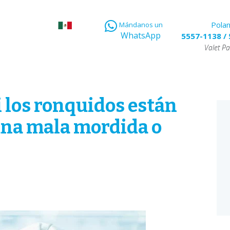
Pola
Mándanos un
WhatsApp
5557-1138
/
Valet Pa
i los ronquidos están
una mala mordida o
E