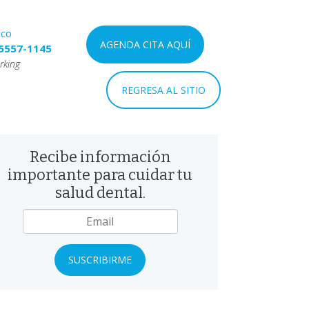
nco
AGENDA CITA AQUÍ
5557-1145
rking
REGRESA AL SITIO
Recibe información
importante para cuidar tu
salud dental.
mail
*