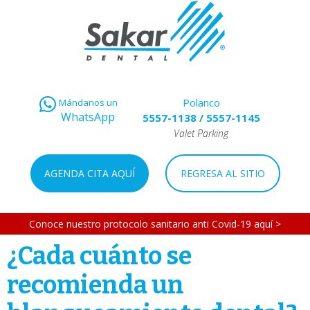
Polanco
Mándanos un
WhatsApp
5557-1138
/
5557-1145
Valet Parking
AGENDA CITA AQUÍ
REGRESA AL SITIO
Conoce nuestro protocolo sanitario anti Covid-19 aquí >
¿Cada cuánto se
recomienda un