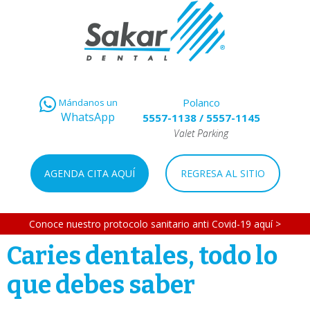
Polanco
Mándanos un
WhatsApp
5557-1138
/
5557-1145
Valet Parking
AGENDA CITA AQUÍ
REGRESA AL SITIO
Conoce nuestro protocolo sanitario anti Covid-19 aquí >
Caries dentales, todo lo
que debes saber