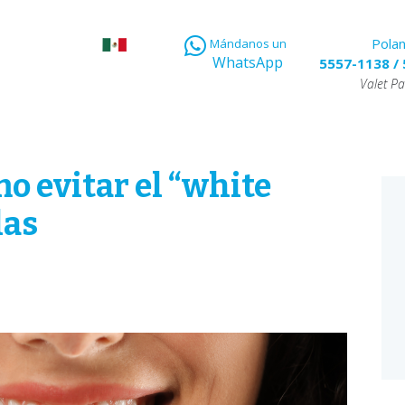
Pola
Mándanos un
WhatsApp
5557-1138
/
Valet Pa
mo evitar el “white
las
E