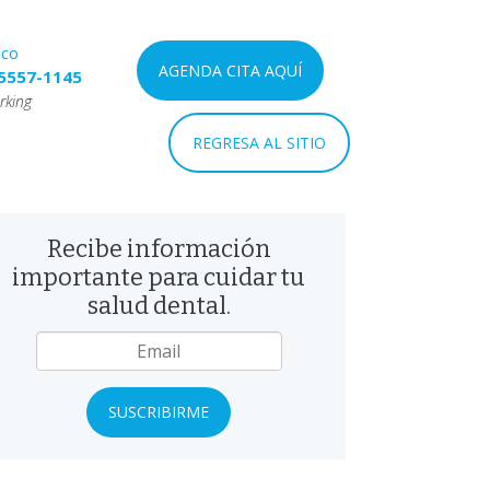
nco
AGENDA CITA AQUÍ
5557-1145
rking
REGRESA AL SITIO
Recibe información
importante para cuidar tu
salud dental.
mail
*