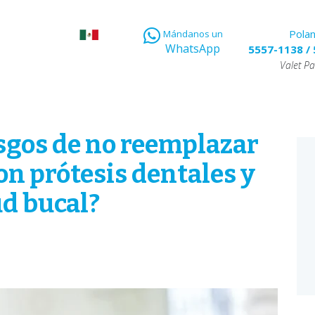
Pola
Mándanos un
WhatsApp
5557-1138
/
Valet Pa
esgos de no reemplazar
on prótesis dentales y
ud bucal?
E