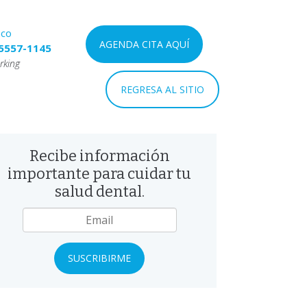
nco
AGENDA CITA AQUÍ
5557-1145
rking
REGRESA AL SITIO
Recibe información
importante para cuidar tu
salud dental.
mail
*