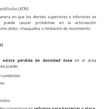
andibular (ATM):
anera en que los dientes superiores e inferiores se
o puede causar problemas en la articulación
omo dolor, chasquidos
o limitación de movimiento.
l:
 existe pérdida de
densidad ósea
en el área
ósea puede:
ircundantes.
es.
tales:
eden convertirse en
refugios para bacterias y placa
,