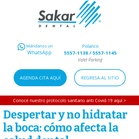
Polanco
Mándanos un
WhatsApp
5557-1138
/
5557-1145
Valet Parking
AGENDA CITA AQUÍ
REGRESA AL SITIO
Conoce nuestro protocolo sanitario anti Covid-19 aquí >
Despertar y no hidratar
la boca: cómo afecta la