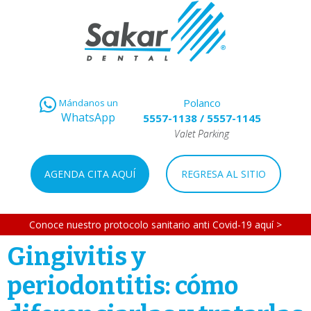
Polanco
Mándanos un
WhatsApp
5557-1138
/
5557-1145
Valet Parking
AGENDA CITA AQUÍ
REGRESA AL SITIO
Conoce nuestro protocolo sanitario anti Covid-19 aquí >
Gingivitis y
periodontitis: cómo