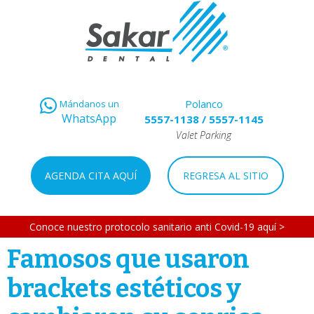
Polanco
Mándanos un
WhatsApp
5557-1138
/
5557-1145
Valet Parking
AGENDA CITA AQUÍ
REGRESA AL SITIO
Conoce nuestro protocolo sanitario anti Covid-19 aquí >
Famosos que usaron
brackets estéticos y