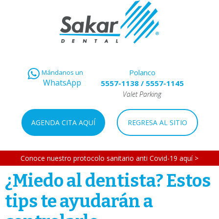
Polanco
Mándanos un
WhatsApp
5557-1138
/
5557-1145
Valet Parking
AGENDA CITA AQUÍ
REGRESA AL SITIO
Conoce nuestro protocolo sanitario anti Covid-19 aquí >
¿Miedo al dentista? Estos
tips te ayudarán a