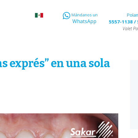
Pola
Mándanos un
WhatsApp
5557-1138
/
Valet Pa
as exprés” en una sola
E