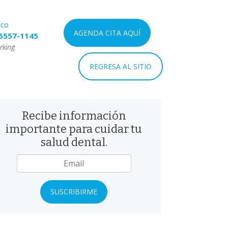
nco
AGENDA CITA AQUÍ
5557-1145
rking
REGRESA AL SITIO
Recibe información
importante para cuidar tu
salud dental.
mail
*