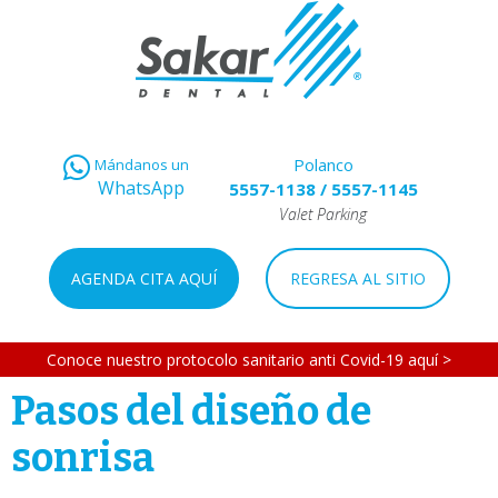
Polanco
Mándanos un
WhatsApp
5557-1138
/
5557-1145
Valet Parking
AGENDA CITA AQUÍ
REGRESA AL SITIO
Conoce nuestro protocolo sanitario anti Covid-19 aquí >
Pasos del diseño de
sonrisa