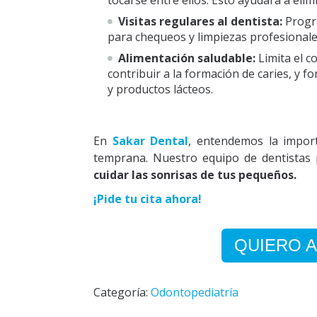
tocarse
entre ellos. Esto ayudará a elim
Visitas regulares al dentista:
Progra
para chequeos y limpiezas profesional
Alimentación saludable:
Limita el 
contribuir a la formación de caries, y f
y productos lácteos.
En
Sakar Dental
, entendemos la impor
temprana. Nuestro equipo de dentistas
cuidar las sonrisas de tus pequeños.
¡Pide tu cita ahora!
QUIERO A
Categoría:
Odontopediatría