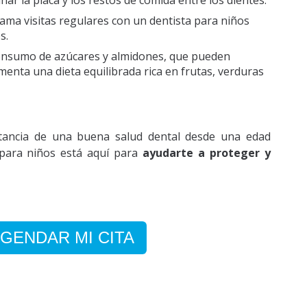
inar la placa y los restos de comida entre los dientes.
ma visitas regulares con un dentista para niños
es.
consumo de azúcares y almidones, que pueden
omenta una dieta equilibrada rica en frutas, verduras
tancia de una buena salud dental desde una edad
 para niños está aquí para
ayudarte a proteger y
GENDAR MI CITA