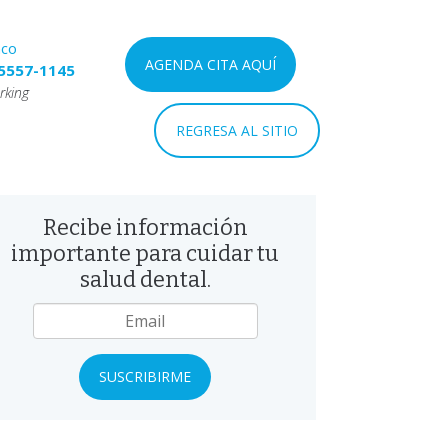
nco
AGENDA CITA AQUÍ
5557-1145
rking
REGRESA AL SITIO
Recibe información
importante para cuidar tu
salud dental.
mail
*