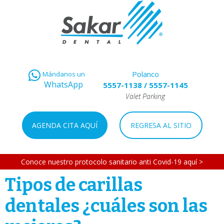
Polanco
Mándanos un
WhatsApp
5557-1138
/
5557-1145
Valet Parking
AGENDA CITA AQUÍ
REGRESA AL SITIO
Conoce nuestro protocolo sanitario anti Covid-19 aquí >
Tipos de carillas
dentales ¿cuáles son las