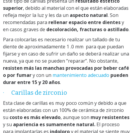
Este tipo de carillas presenta un
resultado estético
superior
, debido al material con el que están elaboradas
refleja mejor la luz y les da un
aspecto natural
. Son
recomendadas para
rellenar espacio entre dientes
y
en casos graves de
decoloración, fracturas o astillado
.
Para colocarlas es necesario realizar un tallado de tu
diente de aproximadamente 1 .0 mm para que puedan
fijarse y en caso de sufrir un daño se deberá realizar una
nueva, ya que no se pueden “reparar”. No obstante,
resisten más las manchas provocadas por beber café
o por fumar
y con un
mantenimiento adecuado
pueden
durar entre 15 y 20 años
.
·
Carillas de zirconio
Esta clase de carillas es muy poco común y debido a que
están elaboradas con un 100% de cerámica de zirconio
su
costo es más elevado
, aunque son
muy resistentes
y su
apariencia es sumamente natural.
El proceso
para implantarlas es
indoloro
y el material se siente muy