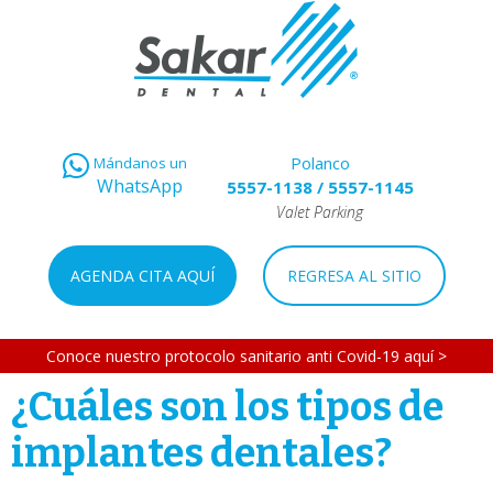
Polanco
Mándanos un
WhatsApp
5557-1138
/
5557-1145
Valet Parking
AGENDA CITA AQUÍ
REGRESA AL SITIO
Conoce nuestro protocolo sanitario anti Covid-19 aquí >
¿Cuáles son los tipos de
implantes dentales?