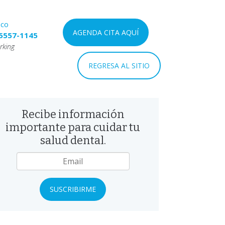
nco
AGENDA CITA AQUÍ
5557-1145
rking
REGRESA AL SITIO
Recibe información
importante para cuidar tu
salud dental.
mail
*