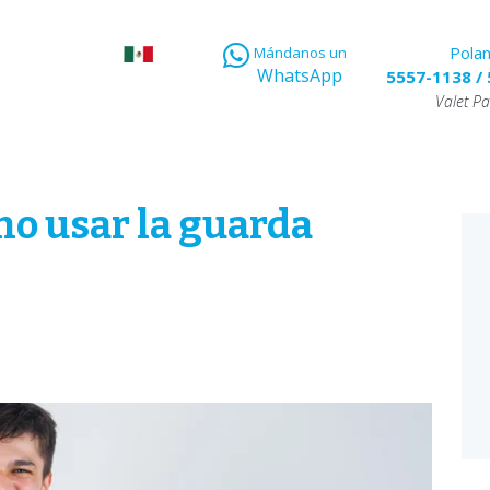
Pola
Mándanos un
WhatsApp
5557-1138
/
Valet Pa
no usar la guarda
E