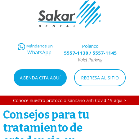
Polanco
Mándanos un
WhatsApp
5557-1138
/
5557-1145
Valet Parking
AGENDA CITA AQUÍ
REGRESA AL SITIO
Conoce nuestro protocolo sanitario anti Covid-19 aquí >
Consejos para tu
tratamiento de