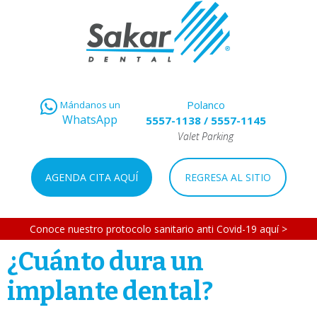
Polanco
Mándanos un
WhatsApp
5557-1138
/
5557-1145
Valet Parking
AGENDA CITA AQUÍ
REGRESA AL SITIO
Conoce nuestro protocolo sanitario anti Covid-19 aquí >
¿Cuánto dura un
implante dental?