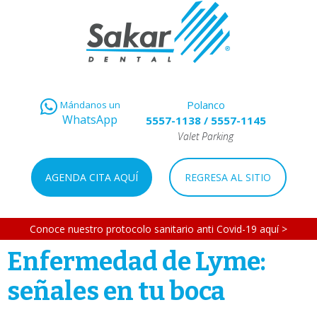
Polanco
Mándanos un
WhatsApp
5557-1138
/
5557-1145
Valet Parking
AGENDA CITA AQUÍ
REGRESA AL SITIO
Conoce nuestro protocolo sanitario anti Covid-19 aquí >
Enfermedad de Lyme:
señales en tu boca