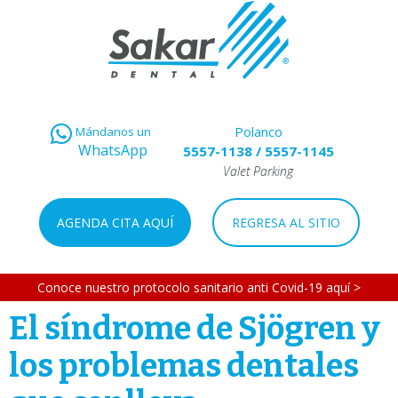
Polanco
Mándanos un
WhatsApp
5557-1138
/
5557-1145
Valet Parking
AGENDA CITA AQUÍ
REGRESA AL SITIO
Conoce nuestro protocolo sanitario anti Covid-19 aquí >
El síndrome de Sjögren y
los problemas dentales