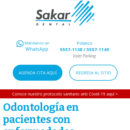
Polanco
Mándanos un
WhatsApp
5557-1138
/
5557-1145
Valet Parking
AGENDA CITA AQUÍ
REGRESA AL SITIO
Conoce nuestro protocolo sanitario anti Covid-19 aquí >
Odontología en
pacientes con