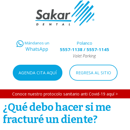
Polanco
Mándanos un
WhatsApp
5557-1138
/
5557-1145
Valet Parking
AGENDA CITA AQUÍ
REGRESA AL SITIO
Conoce nuestro protocolo sanitario anti Covid-19 aquí >
¿Qué debo hacer si me
fracturé un diente?