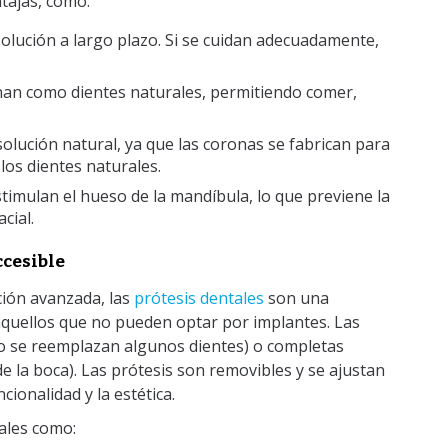
tajas, como:
solución a largo plazo. Si se cuidan adecuadamente,
onan como dientes naturales, permitiendo comer,
solución natural, ya que las coronas se fabrican para
 los dientes naturales.
stimulan el hueso de la mandíbula, lo que previene la
cial.
ccesible
ción avanzada, las
prótesis dentales
son una
aquellos que no pueden optar por implantes. Las
lo se reemplazan algunos dientes) o completas
e la boca). Las prótesis son removibles y se ajustan
cionalidad y la estética.
tales como: