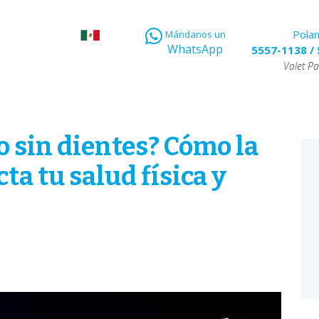
Pola
Mándanos un
WhatsApp
5557-1138
/
Valet Pa
 sin dientes? Cómo la
ta tu salud física y
E