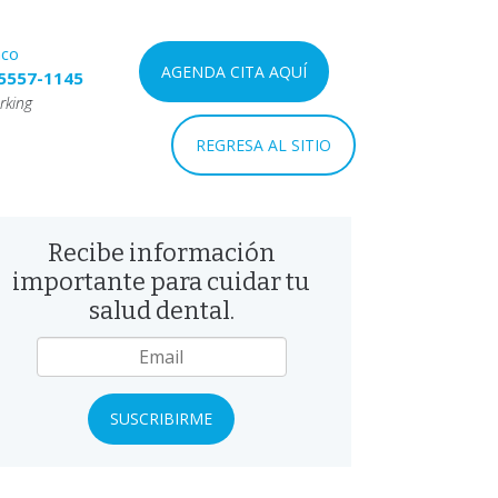
nco
AGENDA CITA AQUÍ
5557-1145
rking
REGRESA AL SITIO
Recibe información
importante para cuidar tu
salud dental.
mail
*