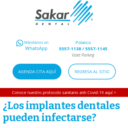
Polanco
Mándanos un
WhatsApp
5557-1138
/
5557-1145
Valet Parking
AGENDA CITA AQUÍ
REGRESA AL SITIO
Conoce nuestro protocolo sanitario anti Covid-19 aquí >
¿Los implantes dentales
pueden infectarse?