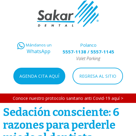
Polanco
Mándanos un
WhatsApp
5557-1138
/
5557-1145
Valet Parking
AGENDA CITA AQUÍ
REGRESA AL SITIO
Conoce nuestro protocolo sanitario anti Covid-19 aquí >
Sedación consciente: 6
razones para perderle