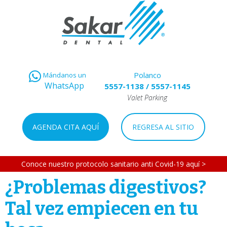
Polanco
Mándanos un
WhatsApp
5557-1138
/
5557-1145
Valet Parking
AGENDA CITA AQUÍ
REGRESA AL SITIO
Conoce nuestro protocolo sanitario anti Covid-19 aquí >
¿Problemas digestivos?
Tal vez empiecen en tu