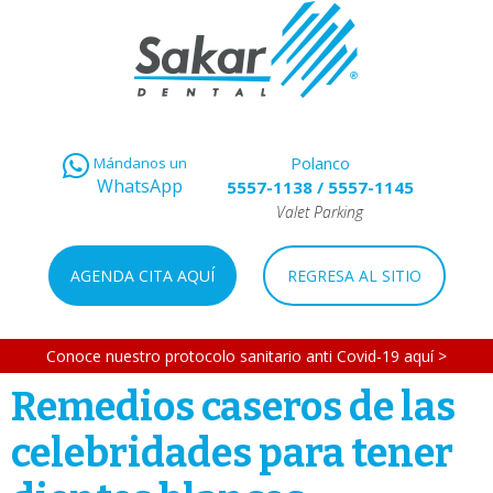
Polanco
Mándanos un
WhatsApp
5557-1138
/
5557-1145
Valet Parking
AGENDA CITA AQUÍ
REGRESA AL SITIO
Conoce nuestro protocolo sanitario anti Covid-19 aquí >
Remedios caseros de las
celebridades para tener