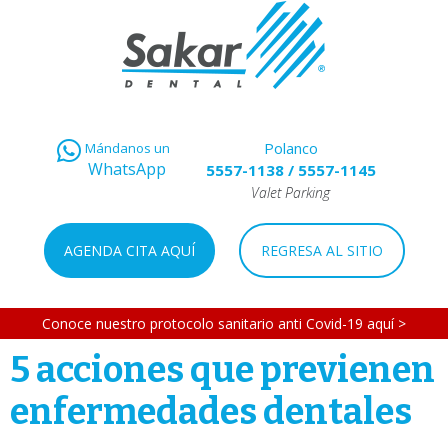
Polanco
Mándanos un
WhatsApp
5557-1138
/
5557-1145
Valet Parking
AGENDA CITA AQUÍ
REGRESA AL SITIO
Conoce nuestro protocolo sanitario anti Covid-19 aquí >
5 acciones que previenen
enfermedades dentales