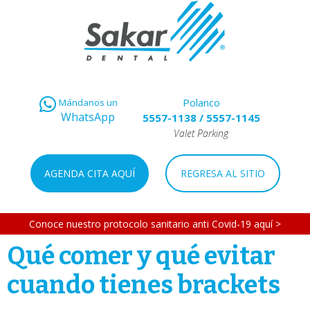
Polanco
Mándanos un
WhatsApp
5557-1138
/
5557-1145
Valet Parking
AGENDA CITA AQUÍ
REGRESA AL SITIO
Conoce nuestro protocolo sanitario anti Covid-19 aquí >
Qué comer y qué evitar
cuando tienes brackets